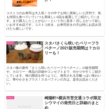
コストコのお寿司は大人気！その中でも特に美味しいと評判で、私
も何回も食べていていつも美味しい2品を厳選してご紹介していま
す。まだ購入したことがない～という方に是非！召し上がって欲し
いおすすめ品です。コストコ好き、お寿司好きの方は特にお読み頂
けたら嬉しいです。
スタバさくら咲いたベリーフラ
グルメ
ペチーノ2021販売期間は？カロ
リーも！
スタバ春の新作『さくら咲いたベリーフラペチーノ』の販売期間
や、カロリー・商品の詳細やコンセプトまで、分かりやすくご紹介
しています。桜の開花を待つように、発売される甘酸っぱい味わい
に、華やかさをプラス！スタバファンの方は、是非お読みくださ
い。
崎陽軒☓横浜市営交通コラボ限定
グルメ
シウマイの発売日と詳細のまと
め