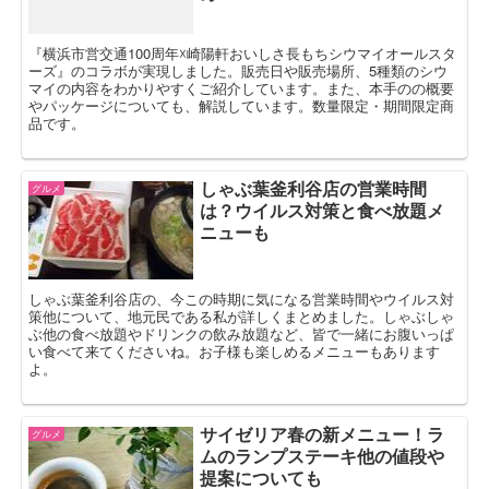
『横浜市営交通100周年☓崎陽軒おいしさ長もちシウマイオールスタ
ーズ』のコラボが実現しました。販売日や販売場所、5種類のシウ
マイの内容をわかりやすくご紹介しています。また、本手のの概要
やパッケージについても、解説しています。数量限定・期間限定商
品です。
しゃぶ葉釜利谷店の営業時間
グルメ
は？ウイルス対策と食べ放題メ
ニューも
しゃぶ葉釜利谷店の、今この時期に気になる営業時間やウイルス対
策他について、地元民である私が詳しくまとめました。しゃぶしゃ
ぶ他の食べ放題やドリンクの飲み放題など、皆で一緒にお腹いっぱ
い食べて来てくださいね。お子様も楽しめるメニューもあります
よ。
サイゼリア春の新メニュー！ラ
グルメ
ムのランプステーキ他の値段や
提案についても