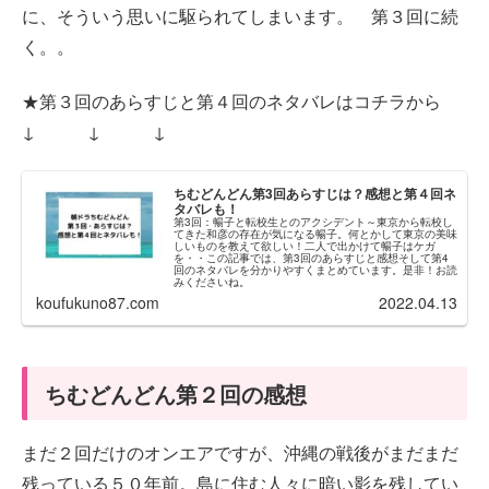
に、そういう思いに駆られてしまいます。 第３回に続
く。。
★第３回のあらすじと第４回のネタバレはコチラから
↓ ↓ ↓
ちむどんどん第3回あらすじは？感想と第４回ネ
タバレも！
第3回：暢子と転校生とのアクシデント～東京から転校し
てきた和彦の存在が気になる暢子。何とかして東京の美味
しいものを教えて欲しい！二人で出かけて暢子はケガ
を・・この記事では、第3回のあらすじと感想そして第4
回のネタバレを分かりやすくまとめています。是非！お読
みくださいね。
koufukuno87.com
2022.04.13
ちむどんどん第２回の感想
まだ２回だけのオンエアですが、沖縄の戦後がまだまだ
残っている５０年前。島に住む人々に暗い影を残してい