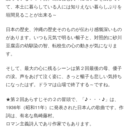
て、本土に暮らしている人には知りえない暮らしぶりを
垣間見ることが出来る～
日本の歴史、沖縄の歴史そのものが伝わり感慨深いもの
があります。いつも元気で明るい暢子と、対照的に砂川
豆腐店の幼馴染の智、転校生の心の動きが気になりま
す。
そして、最大の心に残るシーンは第２回最後の母、優子
の涙。声をあげて泣く姿に、きっと暢子も悲しい気持ち
になったはず。ドラマは山場で終了する～ですね。
★第２回あらすじその２の冒頭で、「♪・・・♪」は、
1936年（昭和11年）に発表された日本んの歌曲です。作
詞は、有名な島崎藤村。
ロマン主義詩人であり作家でもあります。