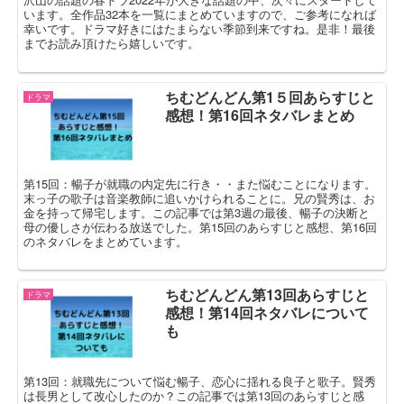
います。全作品32本を一覧にまとめていますので、ご参考になれば
幸いです。ドラマ好きにはたまらない季節到来ですね。是非！最後
までお読み頂けたら嬉しいです。
ちむどんどん第1５回あらすじと
ドラマ
感想！第16回ネタバレまとめ
第15回：暢子が就職の内定先に行き・・また悩むことになります。
末っ子の歌子は音楽教師に追いかけられることに。兄の賢秀は、お
金を持って帰宅します。この記事では第3週の最後、暢子の決断と
母の優しさが伝わる放送でした。第15回のあらすじと感想、第16回
のネタバレをまとめています。
ちむどんどん第13回あらすじと
ドラマ
感想！第14回ネタバレについて
も
第13回：就職先について悩む暢子、恋心に揺れる良子と歌子。賢秀
は長男として改心したのか？この記事では第13回のあらすじと感