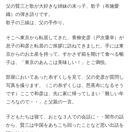
父の賢三と歌が大好きな姉妹の末っ子、歌子（布施愛
織）の弾き語りです。
歌子の三線は、父の手作り。
そこへ東京から転居してきた、青柳史彦（戸次重幸）が
息子の和彦と転居のご挨拶に訪ねてきました。手には東
京からのお土産を持って。すかさず箱を開けて食べる暢
子は、「東京のあんこは美味しい！」とご満悦。
部屋においてあった糸ずくしを見て、父の史彦が質問し
写真を撮ります。（この糸ずくしは、芭蕉布になるそう
です）ここで和彦は、先に家に帰ってしまい「難しい年
ごろなので・・」と父親の一言。
子どもたちは寝て、おとな３人での会話に・・闇市の話
から、賢三は中国をあちこち回ったことなど思い出話を