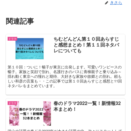
きさら
関連記事
ちむどんどん第１０回あらすじ
ドラマ
と感想まとめ！第１１回ネタバ
レについても
第１０回：ついに！暢子が東京に出発します。可愛いワンピースの
暢子。家族と笑顔で別れ、名護行きのバスに青柳親子と乗り込み～
揺れ動く東京への憧れと期待、大好きな家族や故郷との別れ。頼も
しい和彦の言葉も・・この記事では第１０回あらすじと感想と11回
ネタバレをまとめています。
春のドラマ2022一覧！新情報32
ドラマ
本まとめ！
沢山の話題の春ドラ2022年が大きな話題の中、次々にスタートして