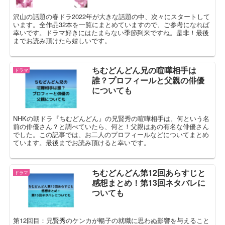
沢山の話題の春ドラ2022年が大きな話題の中、次々にスタートして
います。全作品32本を一覧にまとめていますので、ご参考になれば
幸いです。ドラマ好きにはたまらない季節到来ですね。是非！最後
までお読み頂けたら嬉しいです。
ちむどんどん兄の喧嘩相手は
ドラマ
誰？プロフィールと父親の俳優
についても
NHKの朝ドラ『ちむどんどん』の兄賢秀の喧嘩相手は、何という名
前の俳優さん？と調べていたら、何と！父親はあの有名な俳優さん
でした。この記事では、お二人のプロフィールなどについてまとめ
ています。最後までお読み頂けると幸いです。
ちむどんどん第12回あらすじと
ドラマ
感想まとめ！第13回ネタバレに
ついても
第12回目：兄賢秀のケンカが暢子の就職に思わぬ影響を与えること