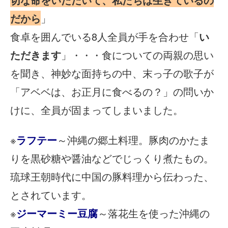
だから
」
食卓を囲んでいる8人全員が手を合わせ「
い
ただきます
」・・・食についての両親の思い
を聞き、神妙な面持ちの中、末っ子の歌子が
「アベベは、お正月に食べるの？」の問いか
けに、全員が固まってしまいました。
※
ラフテー
～沖縄の郷土料理。豚肉のかたま
りを黒砂糖や醤油などでじっくり煮たもの。
琉球王朝時代に中国の豚料理から伝わった、
とされています。
※
ジーマーミー豆腐
～落花生を使った沖縄の