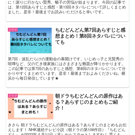
に！謝りに行かない賢秀。暢子の苦悩が始まります。今回の記事で
は、第12回あらすじと感想・第13回ネタバレについて詳しくまとめ
ました。是非！最後までお読みいただけると幸いです。
ちむどんどん第7回あらすじと感
ドラマ
想まとめ！第8回ネタバレについ
ても
第7回：波乱だらけの運動会の幕開けです。いじめっ子と兄賢秀の
喧嘩など、父の亡き後家族にはさまざまな難題が降りかかります。
この記事では第7回のあらすじと感想、第8回のネタバレについて分
かりやすくまとめています。是非！最後までおよみくださいね。横
浜から毎日発信しています★
朝ドラちむどんどんの原作はあ
ドラマ
る？あらすじのまとめもご紹
介！
きさら 朝ドラちむどんどんの原作はある？あらすじのまとめもお伝
えします！ NHK連続テレビ小説（朝ドラの第106作目）『ちむどん
どん』 が2022年４月11日（月）からスタートしますね！ 早くも